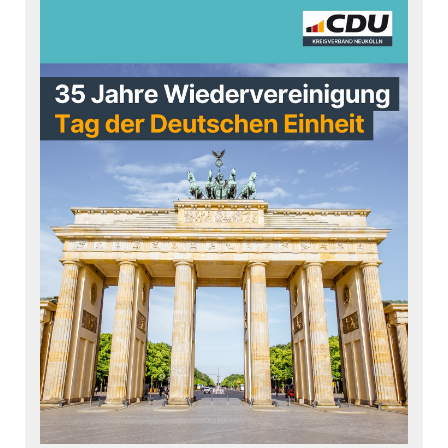
sicherer Ort für alle bleiben!
#
cdu
#
cduneuk
ölln #
neuk
ölln #
dasbestef
ürneukölln