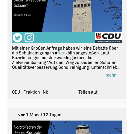
Mit einer Großen Anfrage haben wir eine Debatte über
die Schulreinigung in #
Neuk
ölln angestoßen. Laut
Bezirksbürgermeister wurde gestern die
Zielvereinbarung "Auf dem Weg zu sauberen Schulen:
Qualitätsverbesserung Schulreinigung" unterschrieben
- unser Druck zeigt Wirkung! #
bvvnk
mehr
https://t.co/JYloXBxdjC
CDU_Fraktion_Nk
Teilen auf
vor
1 Monat 12 Tagen