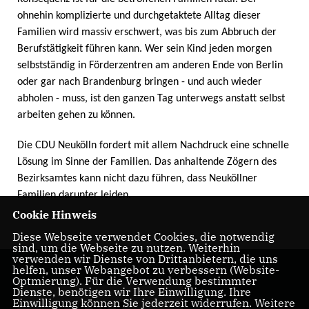
ohnehin komplizierte und durchgetaktete Alltag dieser
Familien wird massiv erschwert, was bis zum Abbruch der
Berufstätigkeit führen kann. Wer sein Kind jeden morgen
selbstständig in Förderzentren am anderen Ende von Berlin
oder gar nach Brandenburg bringen - und auch wieder
abholen - muss, ist den ganzen Tag unterwegs anstatt selbst
arbeiten gehen zu können.
Die CDU Neukölln fordert mit allem Nachdruck eine schnelle
Lösung im Sinne der Familien. Das anhaltende Zögern des
Bezirksamtes kann nicht dazu führen, dass Neuköllner
Familien darunter leiden.
Cookie Hinweis
Diese Webseite verwendet Cookies, die notwendig
sind, um die Webseite zu nutzen. Weiterhin
verwenden wir Dienste von Drittanbietern, die uns
helfen, unser Webangebot zu verbessern (Website-
Optmierung). Für die Verwendung bestimmter
Dienste, benötigen wir Ihre Einwilligung. Ihre
Einwilligung können Sie jederzeit widerrufen. Weitere